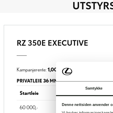
UTSTYR
RZ 350E EXECUTIVE
1,00%*
Kampanjerente:
PRIVATLEIE 36 MND/30000 KM
Samtykke
Startleie
Denne nettsiden anvender c
60 000,-
Vi bruker informasjonskapsler