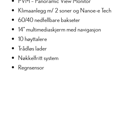
PVM – Panoramic View Monitor
Klimaanlegg m/ 2 soner og Nanoe-e Tech
60/40 nedfellbare bakseter
14” multimediaskjerm med navigasjon
10 høyttalere
Trådløs lader
Nøkkelfritt system
Regnsensor