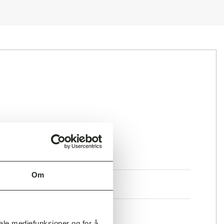
Om
iale mediefunksjoner og for å