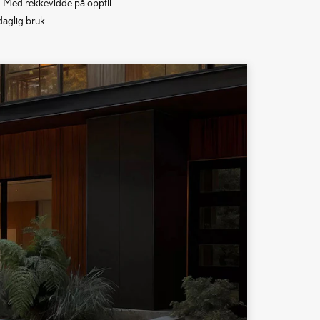
. Med rekkevidde på opptil
daglig bruk.