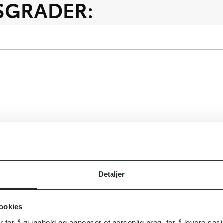
SGRADER:
Detaljer
Pris pr. mnd.*
ookies
5 850,-
 for å gi innhold og annonser et personlig preg, for å levere sos