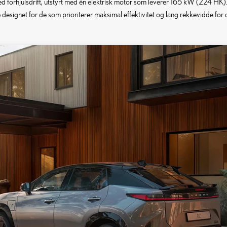
forhjulsdrift, utstyrt med én elektrisk motor som leverer 165 kW (224 HK)
esignet for de som prioriterer maksimal effektivitet og lang rekkevidde for 