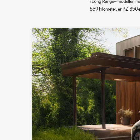
«Long Range»-modellen med 
559 kilometer, er RZ 350e d