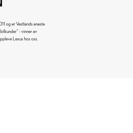
N
011 og er Vestlands eneste
bilkunder" - vinner av
 oppleve Lexus hos oss.