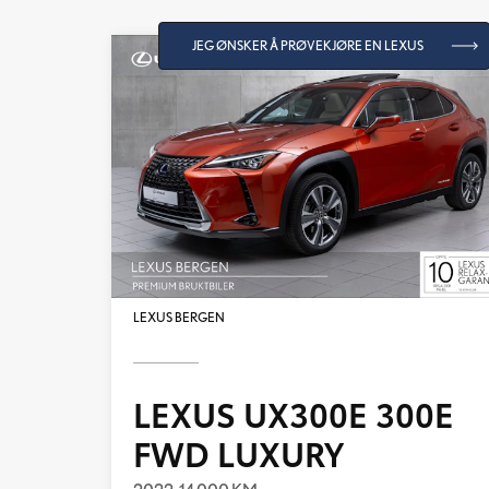
JEG ØNSKER Å PRØVEKJØRE EN LEXUS
LEXUS BERGEN
LEXUS UX300E 300E
FWD LUXURY