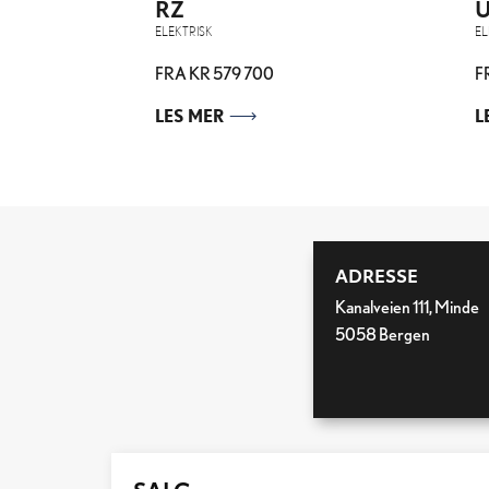
RZ
ELEKTRISK
EL
FRA KR 579 700
F
LES MER
L
ADRESSE
Kanalveien 111, Minde
5058 Bergen
SALG