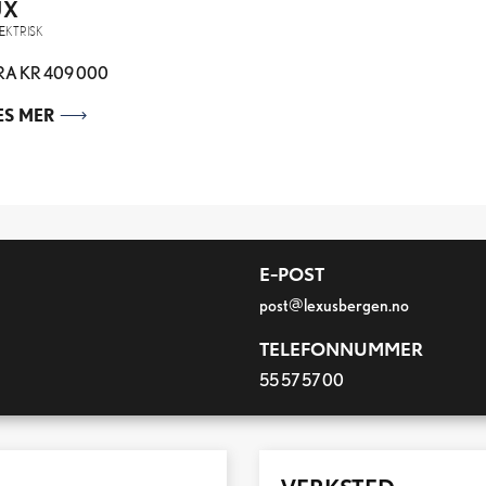
UX
EKTRISK
RA KR 409 000
ES MER
E-POST
post@lexusbergen.no
TELEFONNUMMER
55 57 57 00
VERKSTED