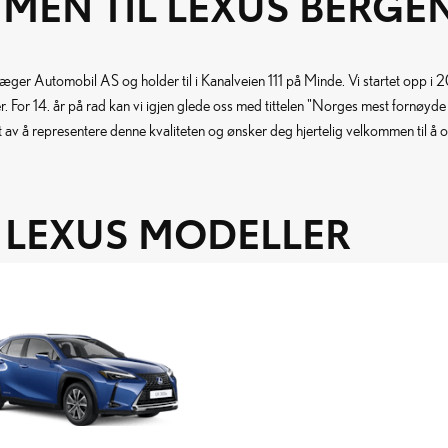
MEN TIL LEXUS BERGE
æger Automobil AS og holder til i Kanalveien 111 på Minde. Vi startet opp i 2
. For 14. år på rad kan vi igjen glede oss med tittelen "Norges mest fornøyde 
 av å representere denne kvaliteten og ønsker deg hjertelig velkommen til å
E LEXUS MODELLER