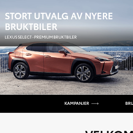
STORT UTVALG AV NYERE
BRUKTBILER
LEXUS SELECT - PREMIUM BRUKTBILER
KAMPANJER
BRU
LEXUS UX 300E EDITION35
NÅ TIL KAMPANJEPRIS 409 000,-