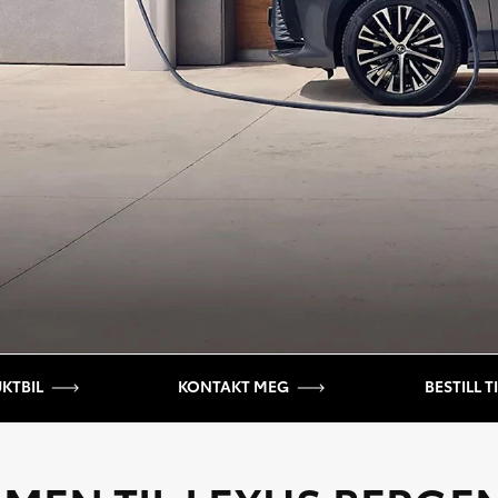
NYE LEXUS RZ
KTBIL
KONTAKT MEG
BESTILL T
LENGER REKKEVIDDE – RASKERE LADING – DOBLET HENGERVEKT